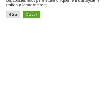
SOUVENIRS
. Je vous laisse découvrir mon
Les cookies nous permettent uniquement d'analyser le
trafic sur le site internet.
univers photographique à travers mon
Portfolio
. A très bientôt !
Gérer
C'est ok
Votre message...