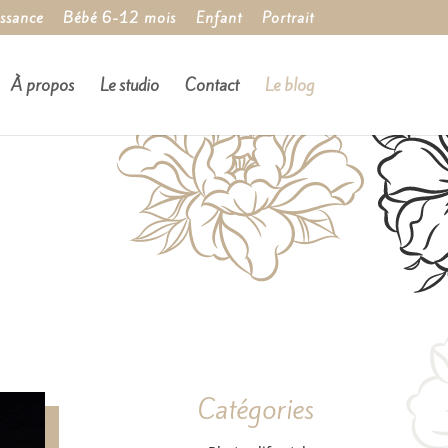
ssance
Bébé 6-12 mois
Enfant
Portrait
À propos
Le studio
Contact
Le blog
Catégories