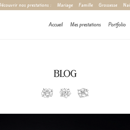
écouvrir nos prestations :
Mariage
Famille
Grossesse
Nai
Accueil
Mes prestations
Portfolio
BLOG