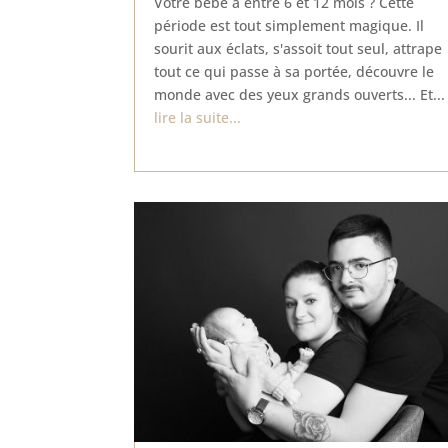
Votre bébé a entre 6 et 12 mois ? Cette
période est tout simplement magique. Il
sourit aux éclats, s'assoit tout seul, attrape
tout ce qui passe à sa portée, découvre le
monde avec des yeux grands ouverts... Et...
lire la suite...