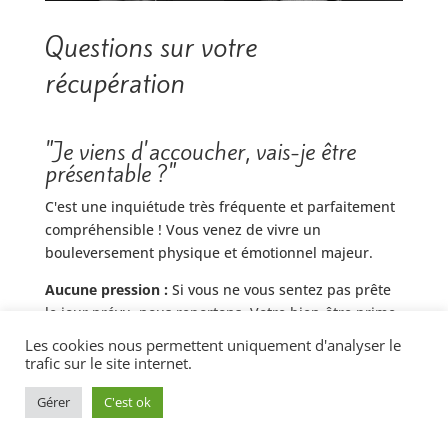
Questions sur votre
récupération
"Je viens d'accoucher, vais-je être
présentable ?"
C'est une inquiétude très fréquente et parfaitement
compréhensible ! Vous venez de vivre un
bouleversement physique et émotionnel majeur.
Aucune pression :
Si vous ne vous sentez pas prête
le jour prévu, nous reportons. Votre bien-être prime.
Les cookies nous permettent uniquement d'analyser le
Mise en beauté :
Je vous propose les services de
trafic sur le site internet.
Camille, professionnelle de confiance, pour vous
aider à vous sentir rayonnante.
Gérer
C'est ok
Retouches :
Les photos sont retouchées avec